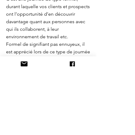
durant laquelle vos clients et prospects
ont l’opportunité d’en découvrir
davantage quant aux personnes avec
qui ils collaborent, à leur
environnement de travail etc.
Formel de signifiant pas ennuyeux, il
est apprécié lors de ce type de journée
de proposer à vos invités un accueil
personnalisé, un apéritif et/ou cocktail
dînatoire.
La journée portes ouvertes est un
excellent moyen de développer la
notoriété de votre entreprise, et de
créer du lien avec vos
clients/prospects.
Si elle semble simple à organiser,
nombre de détails restent importants.