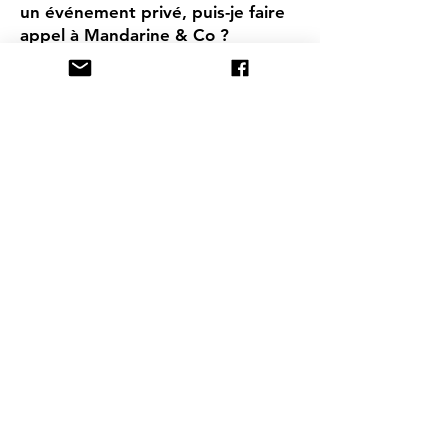
un événement privé, puis-je faire
appel à Mandarine & Co ?
Mandarine & Co organise autant des
événements privés que des
événements grand public ou pour les
entreprises, tels que des anniversaires,
garden party, décorations de mariage...
Je veux organiser
un événement professionnel, puis-
je faire appel à Mandarine & Co ?
Mandarine & Co organise tout type
d'
événement professionnels
ou
grand
public
, tels que
inaugurations
,
journées portes ouvertes
, conférences,
soirées de gala
, soirées collaborateurs,
réceptions...
Je veux organiser un évènement